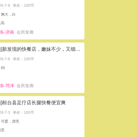
26-7-8
单价：100币
：胸大，白
比高
东-济南
会所发廊
[置顶]新发现的快餐店，嫩妹不少，又细又长的大白腿够玩2年
26-7-6
单价：100币
85
东-菏泽
会所发廊
顶]桓台县足疗店长腿快餐便宜爽
26-7-3
单价：100币
：可爱，漂亮
满意