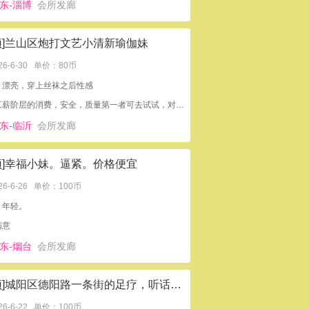
东-淄博
会所发廊
顶]兰山区炮打文艺小清新瑜伽妹
26-6-30
单价：80币
：漂亮，穿上丝袜之后性感
不是工薪阶层的消费，安全，质量第一者可去试试，对了貌似小号不加
东-临沂
会所发廊
顶]幸福小妹。逼紧。价格便宜
26-6-26
单价：100币
：年轻。
满意
东-烟台
会所发廊
[置顶]城阳区德阳路一条街的足疗，听话便宜，还能包夜
26-6-22
单价：100币