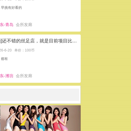
：早挑有好看的
东-青岛
会所发廊
[置顶]还不错的丝足店，就是目前项目比较少，后期可能增加项目
26-6-20
单价：100币
：都有
东-潍坊
会所发廊