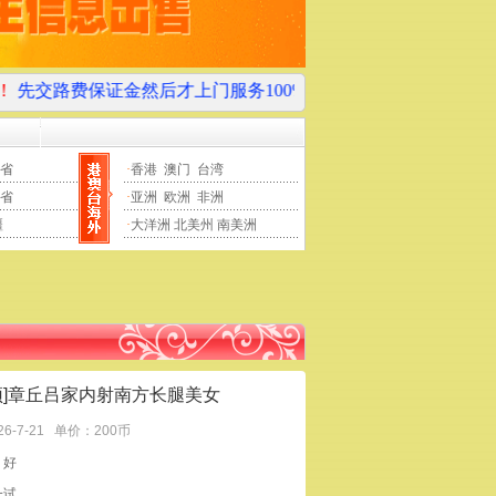
金然后才上门服务100%是骗子，请大家多多关注本站“黑店曝
省
·
香港
澳门
台湾
省
·
亚洲
欧洲
非洲
疆
·
大洋洲
北美州
南美洲
顶]章丘吕家内射南方长腿美女
26-7-21
单价：200币
：好
一试