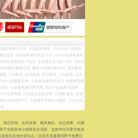
威客官网2026年
全国凤楼资料
2026全国小姐资料
兼职信息
全国楼凤兼职信息2026
2026小姐威客兼职
2026全国兼职妹子信息
全国兼职女信息 2026
2026全
国楼凤兼职最新信息
威客小姐兼职网2026
洗浴桑拿
楼凤
广州楼凤
杭州楼凤
深圳楼凤
上海楼凤
北京
正的小姐威客官网
小姐楼凤威客网2026
免费楼凤兼
026
小姐威客兼职网官网
2026小姐威客信息网
2026免费凤楼
万花楼信息靠谱吗
万花阁 楼凤
各地
威客小姐官网2026
小姐威客官网2026兼职
2026小姐
信息
拿、酒店宾馆、会所发廊、楼凤兼职、丝足按摩、代聊
不限于全国各地小姐狼友交流群、交换伴侣夫妻交换派
遥遥领先其他仿冒站点！目前无需邀请码即可免费注