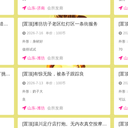
山东-济南
会所发廊
山
[置顶]打炮好去处,主要是便宜,装修不错的足疗店
[置顶]潍坊坊子老区红灯区一条街服务
[置
2026-7-16
单价：100币
20
外形：身材好
外形
值得试试
70
山东-潍坊
会所发廊
山
[置顶]足疗柔式按摩服务态度好，主打挑逗让你软不下去
[置顶]有惊无险，被条子跟踪良
[置
2026-7-13
单价：100币
20
外形：奶子大
外形：
良
可以
山东-潍坊
会所发廊
山
[置顶]淄川足疗店打炮。无内衣真空按摩，自己谈