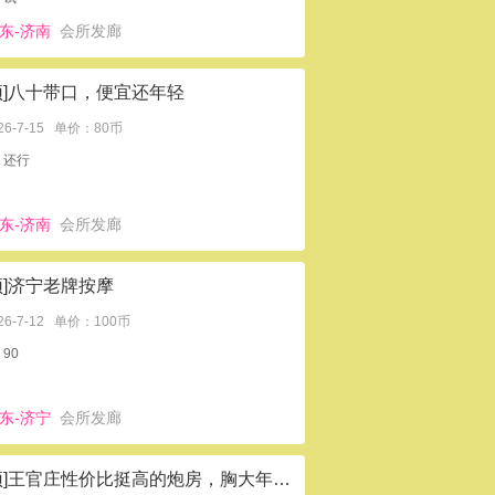
东-济南
会所发廊
顶]八十带口，便宜还年轻
26-7-15
单价：80币
：还行
东-济南
会所发廊
顶]济宁老牌按摩
26-7-12
单价：100币
90
东-济宁
会所发廊
[置顶]王官庄性价比挺高的炮房，胸大年轻24岁左右