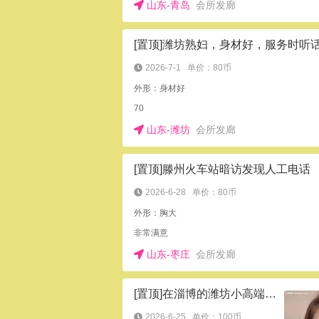
山东-青岛
会所发廊
[置顶]潍坊熟妇，身材好，服务时听
2026-7-1
单价：80币
外形：身材好
70
山东-潍坊
会所发廊
[置顶]滕州火车站暗访发现人工电话
2026-6-28
单价：80币
外形：胸大
非常满意
山东-枣庄
会所发廊
[置顶]在淄博的潍坊小高端少妇，腿绝了
2026-6-25
单价：100币