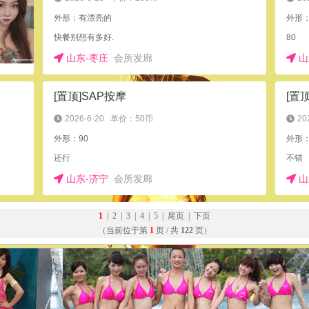
外形：有漂亮的
外形
快餐别想有多好.
80
山东-枣庄
会所发廊
山
[置顶]SAP按摩
2026-6-20
单价：50币
20
外形：90
外形
还行
不错
山东-济宁
会所发廊
山
1
|
2
|
3
|
4
|
5
|
尾页
|
下页
（当前位于第
1
页 / 共
122
页）