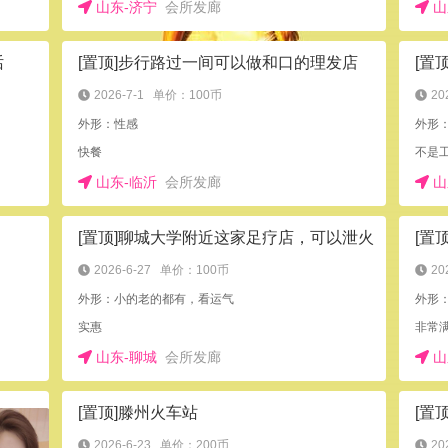
山东-济宁
会所发廊
山
话
[置顶]步行路过一间可以做和口的理发店
[置
2026-7-1
单价：100币
20
外形：性感
外形
快餐
山东-临沂
会所发廊
山
[置顶]聊城大学附近这家足疗店，可以泄火
[置
2026-6-27
单价：100币
20
外形：小的老的都有，看运气
外形
实惠
非常
山东-聊城
会所发廊
山
[置顶]滕州火车站
2026-6-23
单价：200币
20