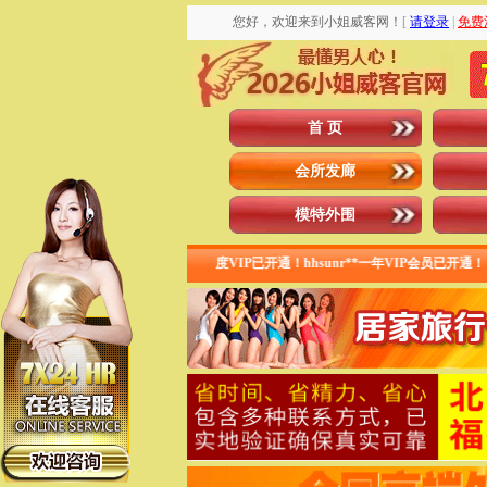
您好，欢迎来到小姐威客网！
[
请登录
|
免费
首 页
会所发廊
模特外围
员已开通！ 西北小**月度VIP已开通！hhsunr**一年VIP会员已开通！ ytjzwj20