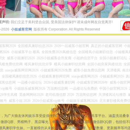
重声明:
我们立足于美利坚合众国, 受美国法律保护! 请未成年网友自觉离开!
4-2026
小姐威客官网
版权所有 Corporation. All Rights Reserved
ie威客网2026
全国楼凤兼职信息2026
2026一品威客小姐官网
真正的小姐威客官网
小姐
2026
小姐威客平台 楼凤
全国免费2026凤楼信息
全国楼凤小姐兼职信息
小姐楼凤
职女
威客小姐兼职2026
2026小姐威客会所发廊
小姐的信息平台
全国小姐兼职论坛
凤楼免费信息网
楼凤兼职信息分享
楼凤小姐兼职信息网
全国小姐良家凤楼信息
全
信息
xiaojie威客网官网2026
小姐威客网2026免费
威客小姐免费信息网
天津楼凤
南京
全国楼凤兼职信息2026
小姐威客兼职网官网
xiaojie威客网2026
小姐威客网2026
真
姐威客信息网
一品楼小姐论坛
2026小姐威客兼职网
小姐威客官网2026年
威客小姐官网2
vip账号
小姐娱乐威客网2026
万花阁信息网
一品楼论坛免费的
中国小姐官网2026
026学生凤楼
觅春网网站2026
老司机微信群 2026
万花阁信息网
天津楼凤论坛推荐
员账号
威客小姐 2026
2026小姐威客vip账号
小姐娱乐威客网2026
北京兼职楼凤免费
投放广告点击此处
宗旨，为广大狼友休闲娱乐享受提供便利，是最专业的性息交流共享平台。涵盖洗浴桑
微群Q群、男模鸭子、黑店曝光、求包养等板块（微群Q群即微信群QQ群，包括但
楼凤兼职学生妹。一直被模仿从未被超越！本站用户数量、信息数量、更新频率等均