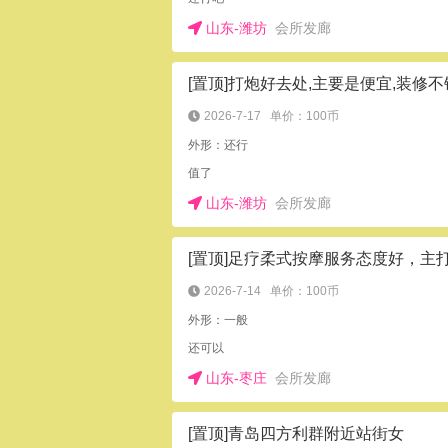
山东-潍坊
会所发廊
2026-7-17
单价：100币
外形：还行
值了
山东-潍坊
会所发廊
2026-7-14
单价：100币
外形：一般
还可以
山东-枣庄
会所发廊
[置顶]青岛四方利群附近站街女