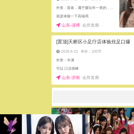
外形：苗条，属于腿玩年一类的，颜值高
就是体验一下高端局
山东-淄博
会所发廊
[置顶]天桥区小足疗店体验丝足口爆
2026-6-22
单价：200币
外形：丰满
可以 口活很棒
山东-济南
会所发廊