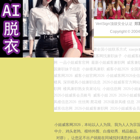
VeriSign顶级安全认证
郑
Copyright © 200
友情链接
小姐威客兼职网官网
免费全国小姐联系方式
xiaoj
zip
全国各地凤楼资源
威客网找兼职妹子
小姐威客網
网
一品小姐威客官网
最新小姐威客兼职网
威客兼
国兼职妹子信息
小妹楼凤兼职
威客小姐2026
全国
威客网2026
威客小姐官网2026
小姐威客网2026全
楼凤
深圳楼凤小姐兼职信息
2026小姐威客官方网站
职网
楼凤兼职熟女良家论坛
小姐信息网
2026小
2026小姐威客会员账号
威客小姐 2026
2026小姐威客
凤楼信息2026
丝丝阁 爬花楼
2026最新凤楼 信息
2
威客信息网
2026小姐威客兼职网
2026小姐威客会
小姐威客网2026，本站以人人为我、我为人人为
中介、鸡头老鸨、模特外围、白瘦幼秀、精品极品、
对群）。让您足不出户就能在同城找到满意的小姐