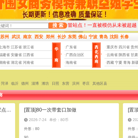
遥遥领先其他仿冒站点！一直被模仿从未被超越！
先交路费保证
搜 索
苏州
武汉
南京
西安
郑州
长沙
东莞
佛山
宁波
青岛
沈阳
长春
上海市
江苏省
浙江省
·
广东省
·
重庆市
四川省
贵州
福建省
安徽省
江西省
·
广西自治区
·
云南省
陕西省
甘肃
湖南省
湖北省
河南省
·
海南省
·
西藏
宁夏
青海
新
菏泽
临沂
德州
淄博
潍坊
日照
东营
滨州
枣庄
其他区县
廊
[置顶]坊子老区红灯区小姐很多，各家点评看详细介绍
[置顶]80一次带套口加做
[置
2026-7-24
单价：80币
20
外形：80
外形
90
值得