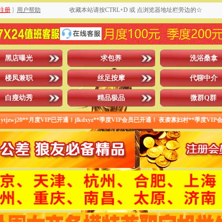
注册
]
用户帮助
收藏本站请按CTRL+D 或 点浏览器地址栏旁边的☆
黑店曝光
求包养
洗浴桑拿
楼凤兼职
丝足按摩
代聊中介
白瘦幼秀
精品极品
微群Q群
**月度VIP已开通！jlkdxyz**季度VIP会员已开通！ 夜袭寡妇村**季度VIP会员已开