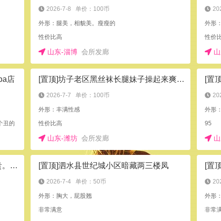
2026-7-8
单价：100币
20
外形：腿美，相貌美。瘦瘦的
外形
性价比高
性价
山东-淄博
会所发廊
山
pa店
[置顶]坊子老区黑丝袜长腿妹子操起来爽歪歪
2026-7-7
单价：100币
20
外形：丰满性感
外形：
个丑的
性价比高
95
山东-潍坊
会所发廊
山
[置顶]青岛市北高端会所，质量高小贵。可以外出。性价比可以
[置顶]泗水县世纪城小区暗藏两三楼凤
[置
2026-7-4
单价：50币
20
外形：胸大，屁股翘
外形
非常满意
非常