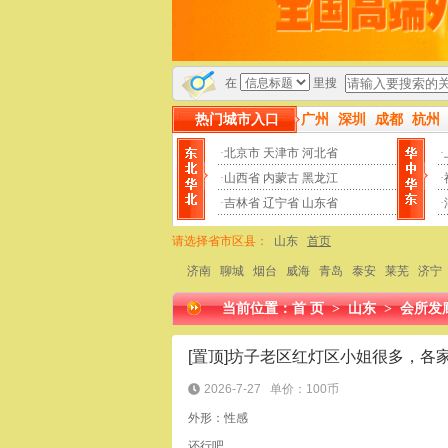
本站为小姐威客官网，帖子数量用户数量更新频率均
在
里搜
热门城市入口
广州
深圳
成都
杭州
·
北京市
天津市
河北省
·
·
山西省
内蒙古
黑龙江
·
·
吉林省
辽宁省
山东省
·
请选择省市区县：
山东
首页
济南
聊城
烟台
威海
青岛
泰安
莱芜
济宁
当前位置：
首 页
>
山东
>
会所发
2026-7-27
单价：100币
外形：性感
还行吧