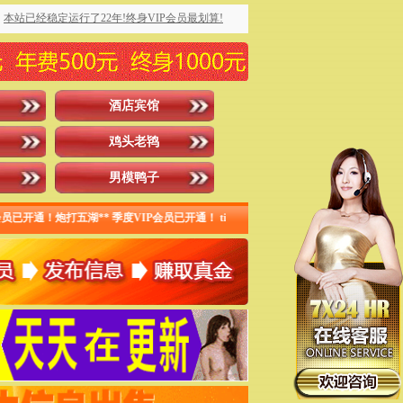
本站已经稳定运行了22年!终身VIP会员最划算!
酒店宾馆
鸡头老鸨
男模鸭子
通！炮打五湖** 季度VIP会员已开通！ timch*** 季度VIP会员已开通！快乐** 终身V